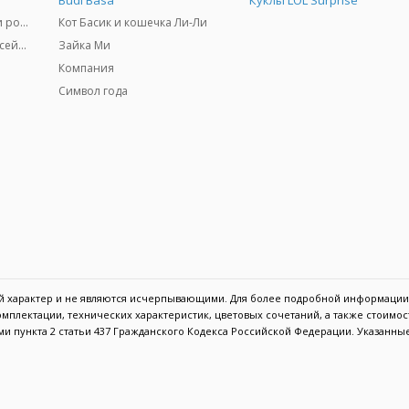
Budi Basa
Куклы LOL Surprise
Самокаты, скейтборды и ролики
Кот Басик и кошечка Ли-Ли
Товары для пляжа и бассейны
Зайка Ми
Компания
Символ года
ый характер и не являются исчерпывающими. Для более подробной информации
мплектации, технических характеристик, цветовых сочетаний, а также стоимо
и пункта 2 статьи 437 Гражданского Кодекса Российской Федерации. Указанны