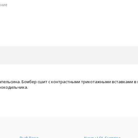
ение
апельсина. Бомбер сшит с контрастными трикотажными вставками в 
рокодильчика.