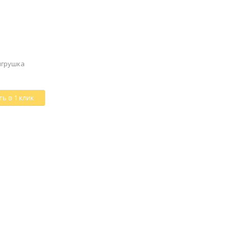
 игрушка
ь в 1 клик