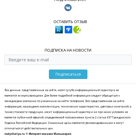
ОСТАВИТЬ ОТЗЫВ
ПОДПИСКА НА НОВОСТИ
Подписаться
Все данные, представленные на сайте, носят сугубо информационный характер и не
являются исчерпывающими. Для более подробной информации следует обращаться к
менеджерам компании по указанным на сайте телефонам. Вся представленная на сайте
информация, касающаяся комплектации, технических характеристик, цветовых сочетаний, а
также стоимости продукции, носит информационный характер и ни при каких условиях не
является публичной офертой, определяемой положениями пункта 2 статьи 437 Гражданского
Кодекса Российской Федерации. Указанные цены являются рекомендованными и могут
отличаться от действительных цен.
malyshariya.ru © Интернет-магазин Малышария.