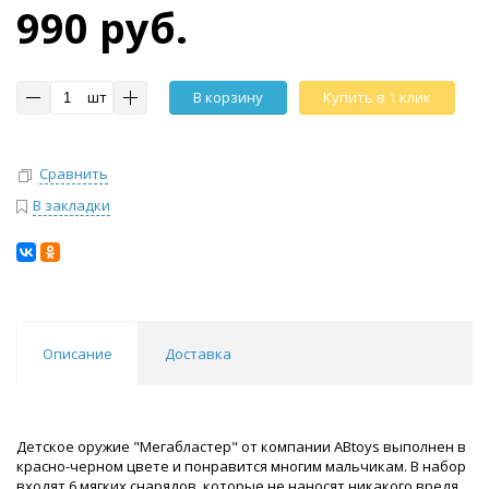
990 руб.
шт
В корзину
Купить в 1 клик
Сравнить
В закладки
Описание
Доставка
Детское оружие "Мегабластер" от компании ABtoys выполнен в
красно-черном цвете и понравится многим мальчикам. В набор
входят 6 мягких снарядов, которые не наносят никакого вредя