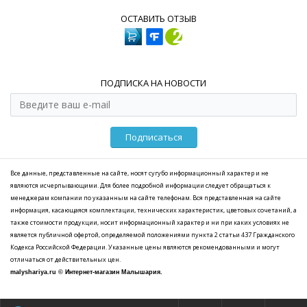
ОСТАВИТЬ ОТЗЫВ
ПОДПИСКА НА НОВОСТИ
Подписаться
Все данные, представленные на сайте, носят сугубо информационный характер и не
являются исчерпывающими. Для более подробной информации следует обращаться к
менеджерам компании по указанным на сайте телефонам. Вся представленная на сайте
информация, касающаяся комплектации, технических характеристик, цветовых сочетаний, а
также стоимости продукции, носит информационный характер и ни при каких условиях не
является публичной офертой, определяемой положениями пункта 2 статьи 437 Гражданского
Кодекса Российской Федерации. Указанные цены являются рекомендованными и могут
отличаться от действительных цен.
malyshariya.ru © Интернет-магазин Малышария.