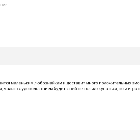
ение
ится маленьким любознайкам и доставит много положительных эмоци
ая, малыш с удовольствием будет с ней не только купаться, но и иг