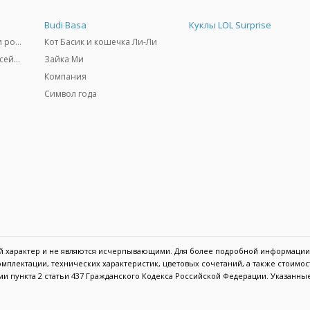
Budi Basa
Куклы LOL Surprise
Самокаты, скейтборды и ролики
Кот Басик и кошечка Ли-Ли
Товары для пляжа и бассейны
Зайка Ми
Компания
Символ года
ый характер и не являются исчерпывающими. Для более подробной информации
мплектации, технических характеристик, цветовых сочетаний, а также стоимо
и пункта 2 статьи 437 Гражданского Кодекса Российской Федерации. Указанны