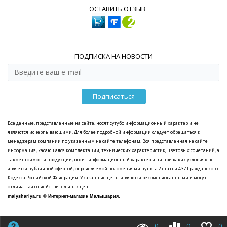
ОСТАВИТЬ ОТЗЫВ
ПОДПИСКА НА НОВОСТИ
Подписаться
Все данные, представленные на сайте, носят сугубо информационный характер и не
являются исчерпывающими. Для более подробной информации следует обращаться к
менеджерам компании по указанным на сайте телефонам. Вся представленная на сайте
информация, касающаяся комплектации, технических характеристик, цветовых сочетаний, а
также стоимости продукции, носит информационный характер и ни при каких условиях не
является публичной офертой, определяемой положениями пункта 2 статьи 437 Гражданского
Кодекса Российской Федерации. Указанные цены являются рекомендованными и могут
отличаться от действительных цен.
malyshariya.ru © Интернет-магазин Малышария.
0
0
0