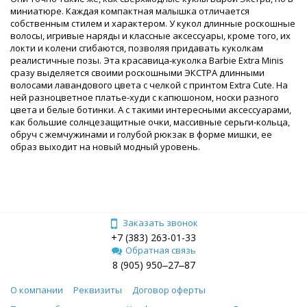
миниатюре. Каждая компактная малышка отличается
собственным стилем и характером. У кукол длинные роскошные
волосы, игривые наряды и классные аксессуары, кроме того, их
локти и колени сгибаются, позволяя придавать куколкам
реалистичные позы. Эта красавица-куколка Barbie Extra Minis
сразу выделяется своими роскошными ЭКСТРА длинными
волосами лавандового цвета с челкой с принтом Extra Cute. На
ней разноцветное платье-худи с капюшоном, носки разного
цвета и белые ботинки. А с такими интересными аксессуарами,
как большие солнцезащитные очки, массивные серьги-кольца,
обруч с жемчужинами и голубой рюкзак в форме мишки, ее
образ выходит на новый модный уровень.
Заказать звонок
+7 (383) 263-01-33
Обратная связь
8 (905) 950‒27‒87
О компании
Реквизиты
Договор оферты