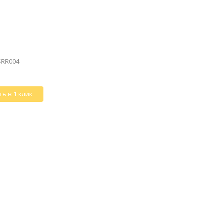
 SRR004
ь в 1 клик