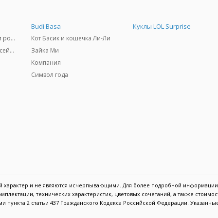
Budi Basa
Куклы LOL Surprise
Самокаты, скейтборды и ролики
Кот Басик и кошечка Ли-Ли
Товары для пляжа и бассейны
Зайка Ми
Компания
Символ года
ый характер и не являются исчерпывающими. Для более подробной информации
мплектации, технических характеристик, цветовых сочетаний, а также стоимо
и пункта 2 статьи 437 Гражданского Кодекса Российской Федерации. Указанны