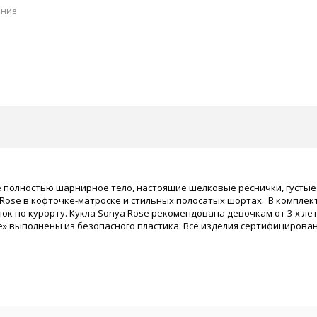
ение
её полностью шарнирное тело, настоящие шёлковые реснички, густые
 Rose в кофточке-матроске и стильных полосатых шортах. В комплек
лок по курорту. Кукла Sonya Rose рекомендована девочкам от 3-х л
Rose» выполнены из безопасного пластика. Все изделия сертифициров