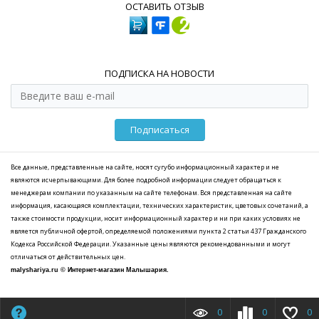
ОСТАВИТЬ ОТЗЫВ
ПОДПИСКА НА НОВОСТИ
Подписаться
Все данные, представленные на сайте, носят сугубо информационный характер и не
являются исчерпывающими. Для более подробной информации следует обращаться к
менеджерам компании по указанным на сайте телефонам. Вся представленная на сайте
информация, касающаяся комплектации, технических характеристик, цветовых сочетаний, а
также стоимости продукции, носит информационный характер и ни при каких условиях не
является публичной офертой, определяемой положениями пункта 2 статьи 437 Гражданского
Кодекса Российской Федерации. Указанные цены являются рекомендованными и могут
отличаться от действительных цен.
malyshariya.ru © Интернет-магазин Малышария.
0
0
0