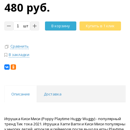
480 руб.
шт
В корзину
Купить в 1 клик
Сравнить
В закладки
Описание
Доставка
Игрушка Киси Миси (Poppy Playtime Huggy Wuggy) - популярный
тренд Тик тока 2021. Игрушка Хагги Вагги и Киси Миси популярны
у многих детей, игроков и геймеров после выхода игры Playtime.