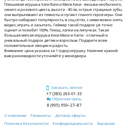
Плюшевая игрушка Хаги Ваги и Миси Киси - весьма необычного,
синего и розового цвета, высота - 40 см, острые страшные зубы,
они выпрыгивают из темноты и пугают гланого героя игры. Они
быстро набирают популярность в соц.сетях, с ними можно снять
видео, играть и засыпать. Геймер такой подарок уж точно
оценит и полюбит 100%. Плюш, лапки на липучках. Такая
большая мягкая игрушка Киси Миси и Хагги - отличный и
уникальный подарок детям и взрослым. Подарите всем
положительные эмоции и радость.
Внимание: цена указана за 1 (одну) игрушку. Наличие нужной
вам разновидности уточняйте у менеджера.
Заказать звонок
+7 (383) 263-01-33
Обратная связь
8 (905) 950‒27‒87
О компании
Реквизиты
Договор оферты
Политика безопасности
Конфиденциальность
Вакансии