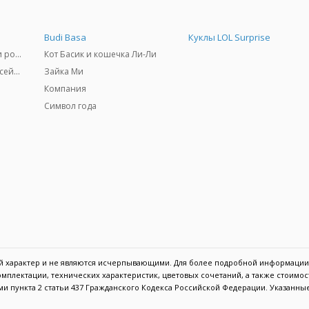
Budi Basa
Куклы LOL Surprise
Самокаты, скейтборды и ролики
Кот Басик и кошечка Ли-Ли
Товары для пляжа и бассейны
Зайка Ми
Компания
Символ года
ый характер и не являются исчерпывающими. Для более подробной информации
мплектации, технических характеристик, цветовых сочетаний, а также стоимо
и пункта 2 статьи 437 Гражданского Кодекса Российской Федерации. Указанны