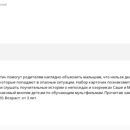
ение
ти» помогут родителям наглядно объяснить малышам, что нельзя дел
которые попадают в опасные ситуации. Набор карточек познакомит
и слушать поучительные истории о непоседах и озорниках Саше и 
знакомый многим деткам по обучающим мультфильмам. Прочитав зам
. Возраст: от 3 лет.