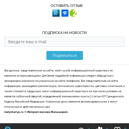
ОСТАВИТЬ ОТЗЫВ
ПОДПИСКА НА НОВОСТИ
Подписаться
Все данные, представленные на сайте, носят сугубо информационный характер и не
являются исчерпывающими. Для более подробной информации следует обращаться к
менеджерам компании по указанным на сайте телефонам. Вся представленная на сайте
информация, касающаяся комплектации, технических характеристик, цветовых сочетаний, а
также стоимости продукции, носит информационный характер и ни при каких условиях не
является публичной офертой, определяемой положениями пункта 2 статьи 437 Гражданского
Кодекса Российской Федерации. Указанные цены являются рекомендованными и могут
отличаться от действительных цен.
malyshariya.ru © Интернет-магазин Малышария.