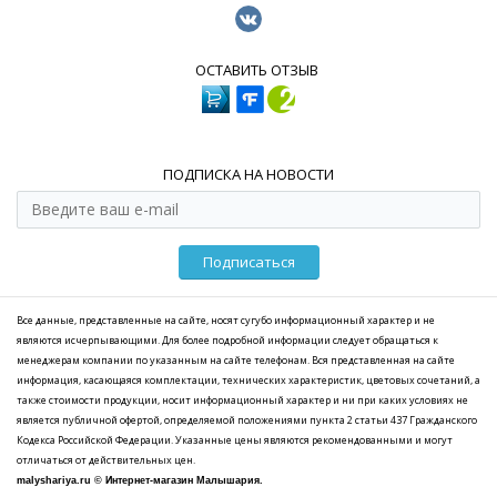
ОСТАВИТЬ ОТЗЫВ
ПОДПИСКА НА НОВОСТИ
Подписаться
Все данные, представленные на сайте, носят сугубо информационный характер и не
являются исчерпывающими. Для более подробной информации следует обращаться к
менеджерам компании по указанным на сайте телефонам. Вся представленная на сайте
информация, касающаяся комплектации, технических характеристик, цветовых сочетаний, а
также стоимости продукции, носит информационный характер и ни при каких условиях не
является публичной офертой, определяемой положениями пункта 2 статьи 437 Гражданского
Кодекса Российской Федерации. Указанные цены являются рекомендованными и могут
отличаться от действительных цен.
malyshariya.ru © Интернет-магазин Малышария.