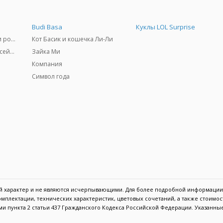
Budi Basa
Куклы LOL Surprise
Самокаты, скейтборды и ролики
Кот Басик и кошечка Ли-Ли
Товары для пляжа и бассейны
Зайка Ми
Компания
Символ года
ый характер и не являются исчерпывающими. Для более подробной информации
мплектации, технических характеристик, цветовых сочетаний, а также стоимо
и пункта 2 статьи 437 Гражданского Кодекса Российской Федерации. Указанны