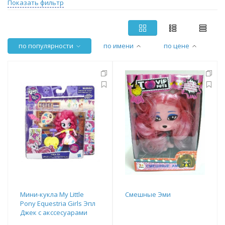
Показать фильтр
по популярности
по имени
по цене
Мини-кукла My Little
Смешные Эми
Pony Equestria Girls Эпл
Джек с акссесуарами