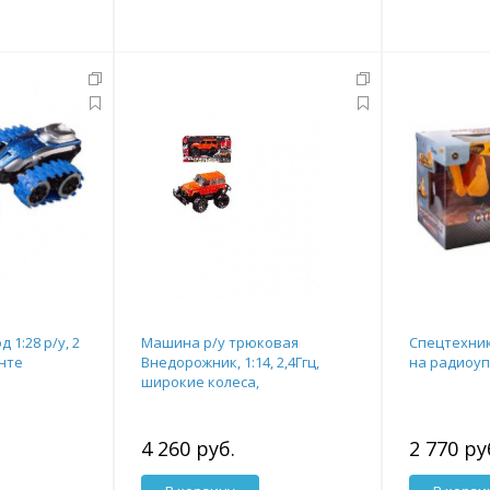
1:28 р/у, 2
Машина р/у трюковая
Спецтехник
нте
Внедорожник, 1:14, 2,4Ггц,
на радиоу
широкие колеса,
аккумуляторный блок.
4 260 руб.
2 770 ру