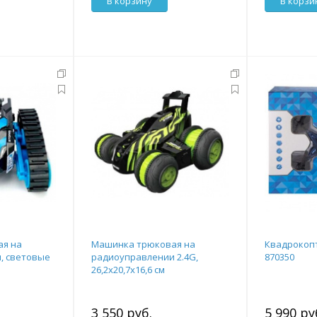
В корзину
В корзи
ая на
Машинка трюковая на
Квадрокопт
, световые
радиоуправлении 2.4G,
870350
26,2х20,7х16,6 см
3 550 руб.
5 990 ру