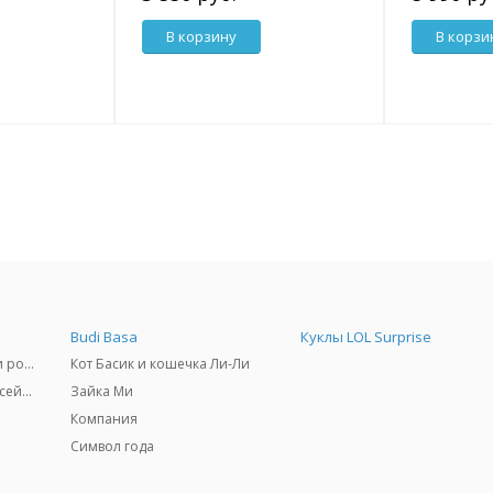
В корзину
В корзи
Budi Basa
Куклы LOL Surprise
Самокаты, скейтборды и ролики
Кот Басик и кошечка Ли-Ли
Товары для пляжа и бассейны
Зайка Ми
Компания
Символ года