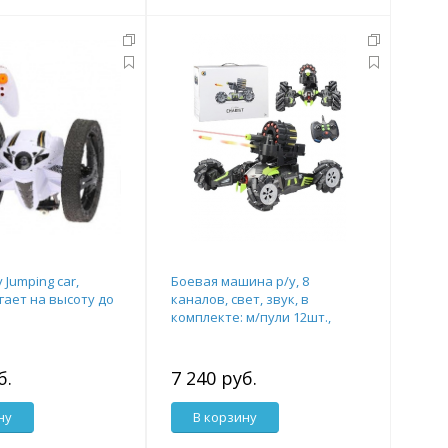
Jumping car,
Боевая машина р/у, 8
гает на высоту до
каналов, свет, звук, в
комплекте: м/пули 12шт.,
предмет 1шт., наклейка,
аккум.,
б.
7 240 руб.
ну
В корзину