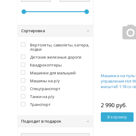
Сортировка
Вертолеты, самолеты, катера,
лодки
Детские железные дороги
Квадрокоптеры
Машинки для малышей
Машинка на пуль
Машины на р/у
управления Hot W
масштаб 1:18 со с
Спецтранспорт
Танки на р/у
2 990 руб.
Транспорт
В корзину
Подходит в подарок