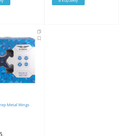
ну
В корзину
ер Metal Wings
б.