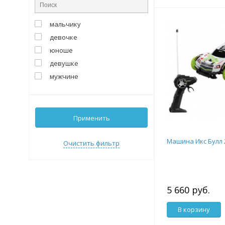
мальчику
девочке
юноше
девушке
мужчине
Применить
Машина Икс Булл 
Очистить фильтр
5 660 руб.
В корзину