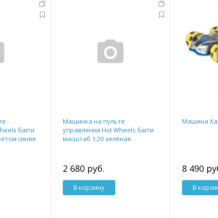
те
Машинка на пульте
Машина Ха
heels багги
управления Hot Wheels багги
ветом синяя
масштаб 1:20 зелёная
2 680 руб.
8 490 ру
В корзину
В корзи