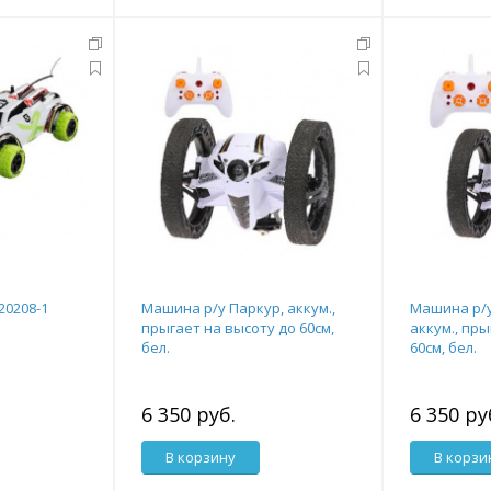
20208-1
Машина р/у Паркур, аккум.,
Машина р/у 
прыгает на высоту до 60см,
аккум., пры
бел.
60см, бел.
6 350 руб.
6 350 ру
В корзину
В корзи