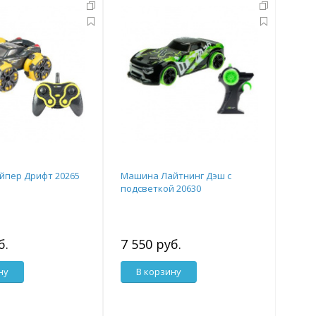
йпер Дрифт 20265
Машина Лайтнинг Дэш с
подсветкой 20630
б.
7 550 руб.
ну
В корзину