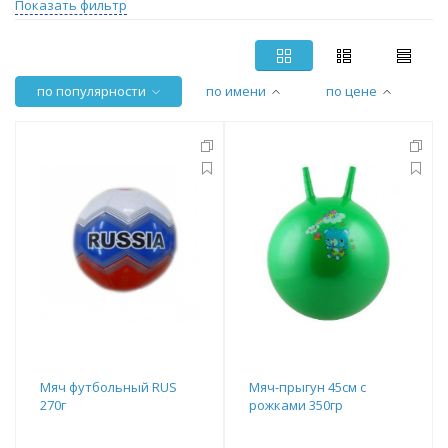
Показать фильтр
по популярности
по имени
по цене
Мяч футбольный RUS
Мяч-прыгун 45см с
270г
рожками 350гр