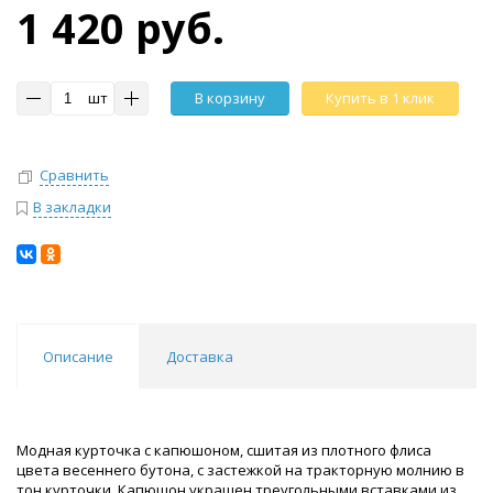
1 420 руб.
шт
В корзину
Купить в 1 клик
Сравнить
В закладки
Описание
Доставка
Модная курточка с капюшоном, сшитая из плотного флиса
цвета весеннего бутона, с застежкой на тракторную молнию в
тон курточки. Капюшон украшен треугольными вставками из