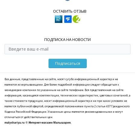
ОСТАВИТЬ ОТЗЫВ
ПОДПИСКА НА НОВОСТИ
Подписаться
Все данные, представленные на сайте, носят сугубо информационный характер и не
являются исчерпывающими. Для более подробной информации следует обращаться к
менеджерам компании по указанным на сайте телефонам. Вся представленная на сайте
информация, касающаяся комплектации, технических характеристик, цветовых сочетаний, а
также стоимости продукции, носит информационный характер и ни при каких условиях не
является публичной офертой, определяемой положениями пункта 2 статьи 437 Гражданского
Кодекса Российской Федерации. Указанные цены являются рекомендованными и могут
отличаться от действительных цен.
malyshariya.ru © Интернет-магазин Малышария.