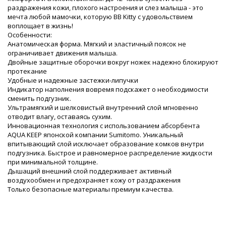
раздражения кожи, плохого настроения и слез малыша - это
мечта любой мамочки, которую BB Kitty с удовольствием
воплощает в жизнь!
Особенности:
Анатомическая форма. Мягкий и эластичный поясок не
ограничивает движения малыша.
Двойные защитные оборочки вокруг ножек надежно блокируют
протекание
Удобные и надежные застежки-липучки
Индикатор наполнения вовремя подскажет о необходимости
сменить подгузник.
Ультрамягкий и шелковистый внутренний слой мгновенно
отводит влагу, оставаясь сухим.
Инновационная технология с использованием абсорбента
AQUA KEEP японской компании Sumitomo. Уникальный
впитывающий слой исключает образование комков внутри
подгузника. Быстрое и равномерное распределение жидкости
при минимальной толщине.
Дышащий внешний слой поддерживает активный
воздухообмен и предохраняет кожу от раздражения
Только безопасные материалы премиум качества.