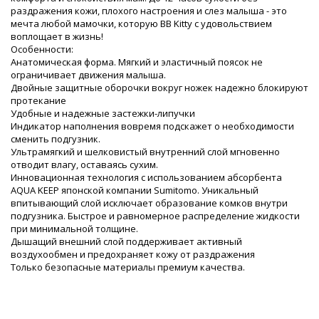
раздражения кожи, плохого настроения и слез малыша - это
мечта любой мамочки, которую BB Kitty с удовольствием
воплощает в жизнь!
Особенности:
Анатомическая форма. Мягкий и эластичный поясок не
ограничивает движения малыша.
Двойные защитные оборочки вокруг ножек надежно блокируют
протекание
Удобные и надежные застежки-липучки
Индикатор наполнения вовремя подскажет о необходимости
сменить подгузник.
Ультрамягкий и шелковистый внутренний слой мгновенно
отводит влагу, оставаясь сухим.
Инновационная технология с использованием абсорбента
AQUA KEEP японской компании Sumitomo. Уникальный
впитывающий слой исключает образование комков внутри
подгузника. Быстрое и равномерное распределение жидкости
при минимальной толщине.
Дышащий внешний слой поддерживает активный
воздухообмен и предохраняет кожу от раздражения
Только безопасные материалы премиум качества.