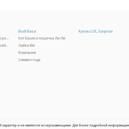
Budi Basa
Куклы LOL Surprise
Самокаты, скейтборды и ролики
Кот Басик и кошечка Ли-Ли
Товары для пляжа и бассейны
Зайка Ми
Компания
Символ года
ый характер и не являются исчерпывающими. Для более подробной информации