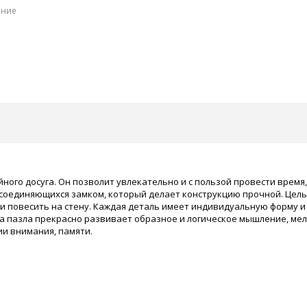
ение
йного досуга. Он позволит увлекательно и с пользой провести время
соединяющихся замком, который делает конструкцию прочной. Цель 
и повесить на стену. Каждая деталь имеет индивидуальную форму и л
а пазла прекрасно развивает образное и логическое мышление, мел
ии внимания, памяти.