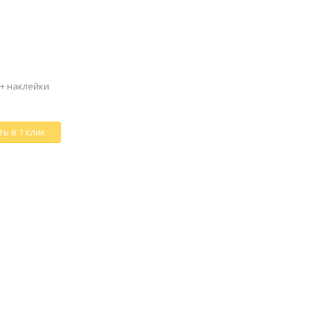
 + наклейки
ь в 1 клик